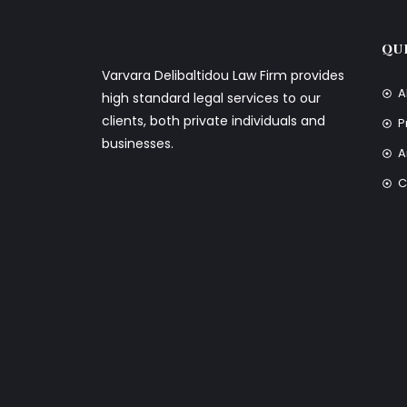
QU
Varvara Delibaltidou Law Firm provides
A
high standard legal services to our
clients, both private individuals and
P
businesses.
A
C