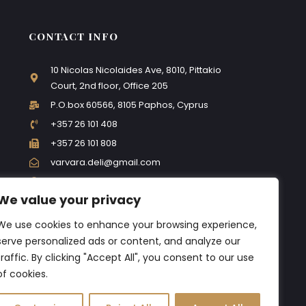
CONTACT INFO
10 Nicolas Nicolaides Ave, 8010, Pittakio
Court, 2nd floor, Office 205
P.O.box 60566, 8105 Paphos, Cyprus
+357 26 101 408
+357 26 101 808
varvara.deli@gmail.com
Mon - Fri: 8:00 - 18:00
We value your privacy
FOLLOW US
We use cookies to enhance your browsing experience,
serve personalized ads or content, and analyze our
traffic. By clicking "Accept All", you consent to our use
of cookies.