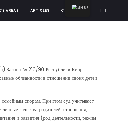
EN
CE AREAS
ARTICLES
CONTACT US
)(а) Закона № 216/90 Республики Кипр,
равные обязанности в отношении своих детей
о семейным спорам. При этом суд учитывает
е личные качества родителей, отношения,
итания и развития (род деятельности, режим