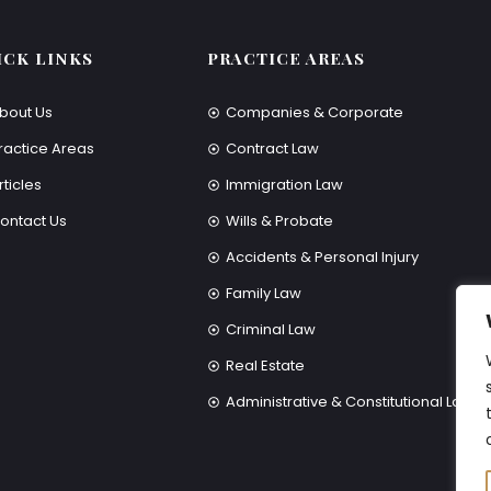
ICK LINKS
PRACTICE AREAS
bout Us
Companies & Corporate
ractice Areas
Contract Law
rticles
Immigration Law
ontact Us
Wills & Probate
Accidents & Personal Injury
Family Law
Criminal Law
Real Estate
Administrative & Constitutional Law